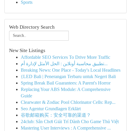
Sports
Web Directory Search
New Site Listings
Affordable SEO Services To Drive More Traffic
تطبيق محاسبة أونلاين : الحل الأمثل لإدارة أم...
Breaking News: One Place - Today's Local Headlines
{LED Bali | Penerangan Terbaru untuk Negeri Bali
Spring Break Bail Guarantees: A Parent's Horror
Replacing Your ABS Module: A Comprehensive
Guide
Clearwater & Zodiac Pool Chlorinator Cells: Rep...
Seo Agentur Grundlagen Erklärt
谷歌邮箱购买：安全可靠的渠道？
24club: Sân Chơi Giải Trí Dành Cho Game Thủ Việt
Mastering User Interviews : A Comprehensive ...