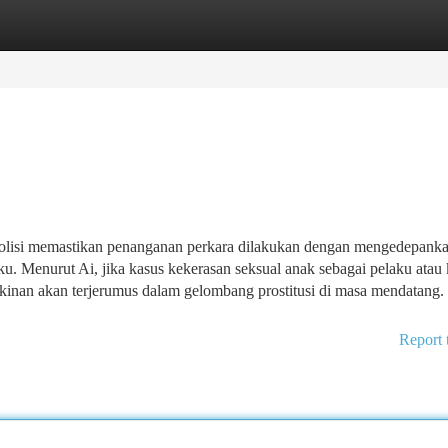
tegories
Register
Login
. Polisi memastikan penanganan perkara dilakukan dengan mengedepank
u. Menurut Ai, jika kasus kekerasan seksual anak sebagai pelaku atau
kinan akan terjerumus dalam gelombang prostitusi di masa mendatang
Report 