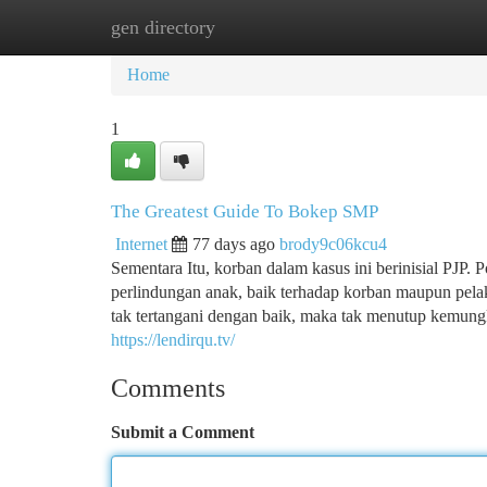
gen directory
Home
New Site Listings
Add Site
Ca
Home
1
The Greatest Guide To Bokep SMP
Internet
77 days ago
brody9c06kcu4
Sementara Itu, korban dalam kasus ini berinisial PJP
perlindungan anak, baik terhadap korban maupun pelak
tak tertangani dengan baik, maka tak menutup kemung
https://lendirqu.tv/
Comments
Submit a Comment