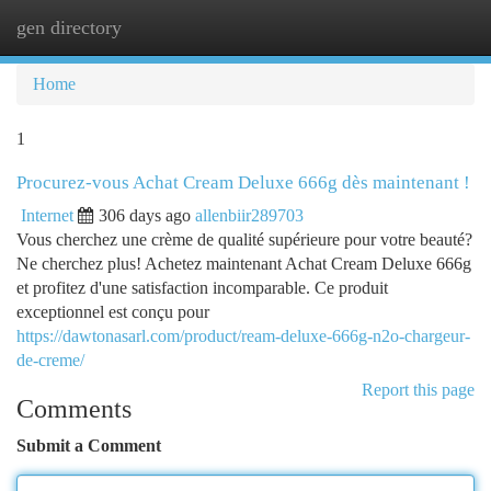
gen directory
Togg
navi
Home
1
Procurez-vous Achat Cream Deluxe 666g dès maintenant !
Internet
306 days ago
allenbiir289703
Vous cherchez une crème de qualité supérieure pour votre beauté?
Ne cherchez plus! Achetez maintenant Achat Cream Deluxe 666g
et profitez d'une satisfaction incomparable. Ce produit
exceptionnel est conçu pour
https://dawtonasarl.com/product/ream-deluxe-666g-n2o-chargeur-
de-creme/
Report this page
Comments
Submit a Comment