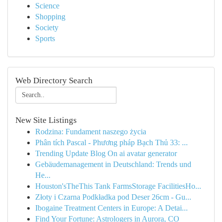
Science
Shopping
Society
Sports
Web Directory Search
New Site Listings
Rodzina: Fundament naszego życia
Phân tích Pascal - Phương pháp Bạch Thủ 33: ...
Trending Update Blog On ai avatar generator
Gebäudemanagement in Deutschland: Trends und
He...
Houston'sTheThis Tank FarmsStorage FacilitiesHo...
Złoty i Czarna Podkładka pod Deser 26cm - Gu...
Ibogaine Treatment Centers in Europe: A Detai...
Find Your Fortune: Astrologers in Aurora, CO