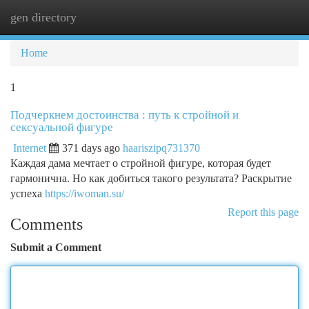
gen directory
Togg
navi
Home
1
Подчеркнем достоинства : путь к стройной и
сексуальной фигуре
Internet
371 days ago
haariszipq731370
Каждая дама мечтает о стройной фигуре, которая будет
гармонична. Но как добиться такого результата? Раскрытие
успеха
https://iwoman.su/
Report this page
Comments
Submit a Comment