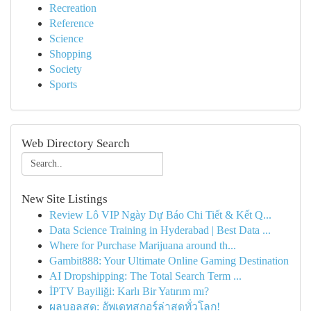
Recreation
Reference
Science
Shopping
Society
Sports
Web Directory Search
New Site Listings
Review Lô VIP Ngày Dự Báo Chi Tiết & Kết Q...
Data Science Training in Hyderabad | Best Data ...
Where for Purchase Marijuana around th...
Gambit888: Your Ultimate Online Gaming Destination
AI Dropshipping: The Total Search Term ...
İPTV Bayiliği: Karlı Bir Yatırım mı?
ผลบอลสด: อัพเดทสกอร์ล่าสุดทั่วโลก!