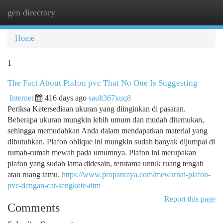
gen directory
Togg
navi
Home
1
The Fact About Plafon pvc That No One Is Suggesting
Internet
416 days ago
sault367xuq8
Periksa Ketersediaan ukuran yang diinginkan di pasaran.
Beberapa ukuran mungkin lebih umum dan mudah ditemukan,
sehingga memudahkan Anda dalam mendapatkan material yang
dibutuhkan. Plafon oblique ini mungkin sudah banyak dijumpai di
rumah-rumah mewah pada umumnya. Plafon ini merupakan
plafon yang sudah lama didesain, terutama untuk ruang tengah
atau ruang tamu.
https://www.propanraya.com/mewarnai-plafon-
pvc-dengan-cat-sengkote-dtm
Report this page
Comments