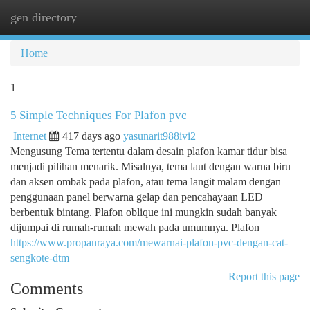
gen directory
Togg
navi
Home
1
5 Simple Techniques For Plafon pvc
Internet
417 days ago
yasunarit988ivi2
Mengusung Tema tertentu dalam desain plafon kamar tidur bisa
menjadi pilihan menarik. Misalnya, tema laut dengan warna biru
dan aksen ombak pada plafon, atau tema langit malam dengan
penggunaan panel berwarna gelap dan pencahayaan LED
berbentuk bintang. Plafon oblique ini mungkin sudah banyak
dijumpai di rumah-rumah mewah pada umumnya. Plafon
https://www.propanraya.com/mewarnai-plafon-pvc-dengan-cat-
sengkote-dtm
Report this page
Comments