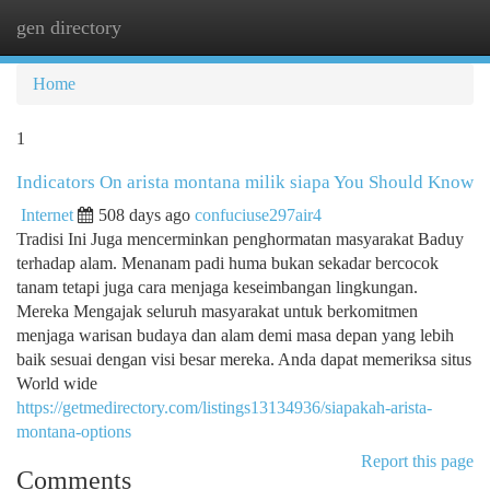
gen directory
Togg
navi
Home
1
Indicators On arista montana milik siapa You Should Know
Internet
508 days ago
confuciuse297air4
Tradisi Ini Juga mencerminkan penghormatan masyarakat Baduy
terhadap alam. Menanam padi huma bukan sekadar bercocok
tanam tetapi juga cara menjaga keseimbangan lingkungan.
Mereka Mengajak seluruh masyarakat untuk berkomitmen
menjaga warisan budaya dan alam demi masa depan yang lebih
baik sesuai dengan visi besar mereka. Anda dapat memeriksa situs
World wide
https://getmedirectory.com/listings13134936/siapakah-arista-
montana-options
Report this page
Comments